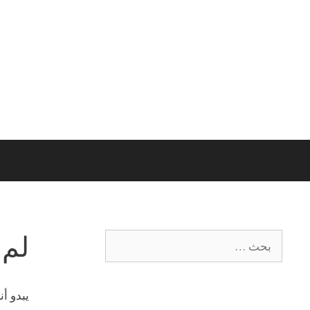
لم 
يبدو أ