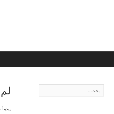
لم 
يبدو أ