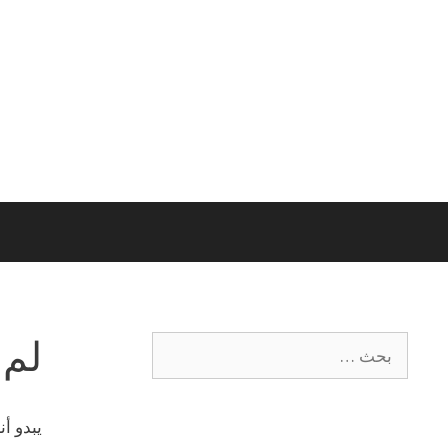
لم 
يبدو أ