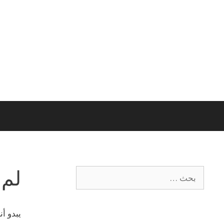
لم 
يبدو أ