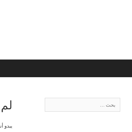
لم 
يبدو أ