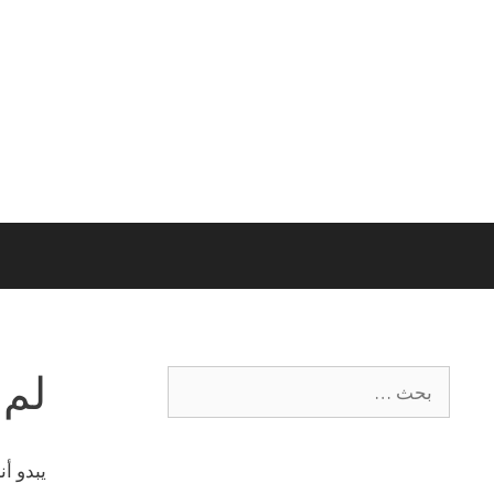
لم 
يبدو أ