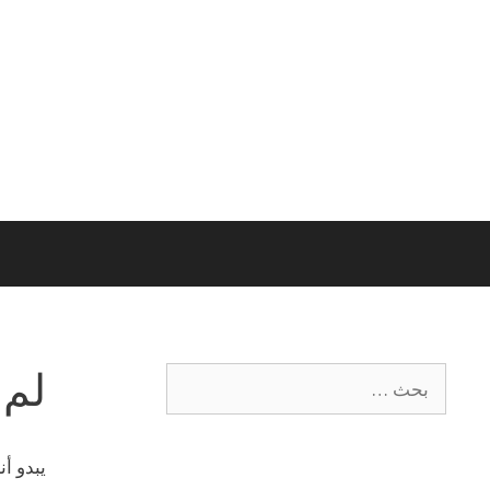
لم 
يبدو أ