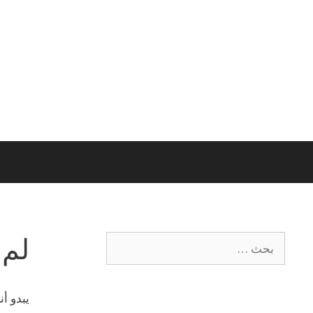
لم 
يبدو أ