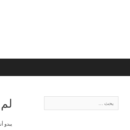
لم 
يبدو أ