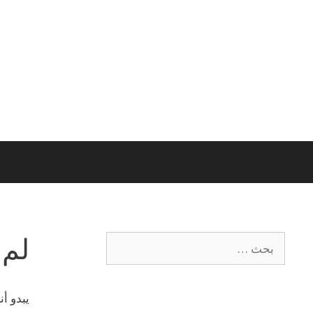
لم 
يبدو أ