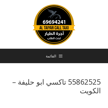
القائمة
55862525 تاكسي ابو حليفة –
الكويت