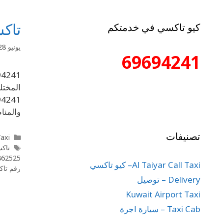
تاكسي الضجي
كيو تاكسي في خدمتكم
يونيو 28, 2020
69694241
المختل
والمنا
تصنيفات
l Taxi
تاكس
862525
Al Taiyar Call Taxi– كيو تاكسي
رقم تاك
Delivery – توصيل
Kuwait Airport Taxi
Taxi Cab – سيارة اجرة