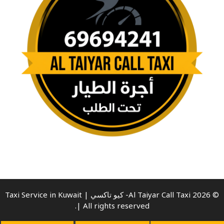
© 2026 Al Taiyar Call Taxi- كيو تاكسي | Taxi Service in Kuwait
| All rights reserved.