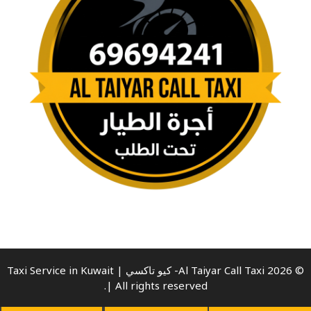
© 2026 Al Taiyar Call Taxi- كيو تاكسي | Taxi Service in Kuwait
| All rights reserved.