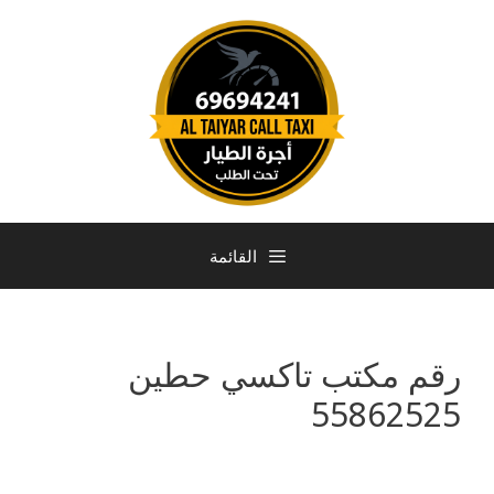
القائمة
رقم مكتب تاكسي حطين
55862525