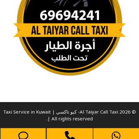
© 2026 Al Taiyar Call Taxi- كيو تاكسي | Taxi Service in Kuwait
| All rights reserved.