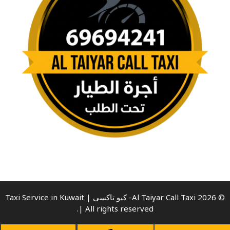
© 2026 Al Taiyar Call Taxi- كيو تاكسي | Taxi Service in Kuwait
| All rights reserved.