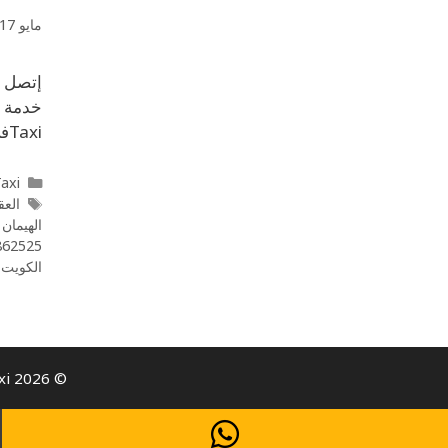
مايو 17, 2020
Taxiفي أي وقت تريد أينما كنت فنحن نعمل علي مدار 24 ساعة، أسعار مناسبة لمزيد من التوفير، …
l Taxi
العقيل
الهيمان 55862525
862525
الكويت
,
© 2026 Al Taiyar Call Taxi- كيو تاكسي | Taxi Service in Kuwait | All rights reserved.