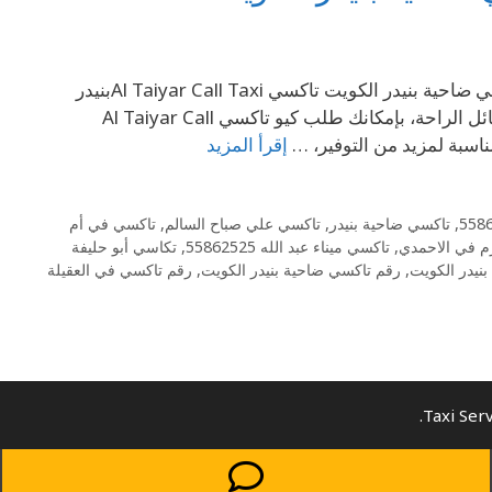
إتصل بنا على الرقم 69694241 تاكسي في بنيدر69694241 – رقم تاكسي ضاحية بنيدر الكويت تاكسي Al Taiyar Call Taxiبنيدر
خدمة متميزة، مجموعة كبيرة من السيارات الحديثة، تحتوي على كافة وسائل الراحة، بإمكانك طلب كيو تاكسي Al Taiyar Call
إقرأ المزيد
,
تاكسي ضاحية بنيدر
,
تاكسي علي صباح السالم
,
تاكسي في أم
 في الاحمدي
,
تاكسي ميناء عبد الله 55862525
,
تكاسي أبو حليفة
نيدر الكويت
,
رقم تاكسي ضاحية بنيدر الكويت
,
رقم تاكسي في العقيلة