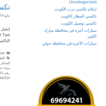
Uncategorized
تكسي هديه 4241
ارقام تكاسي درب الكويت
مايو 19, 2020
تاكسي المطار الكويت
تاكسي توصيل الكويت
سيارات أجرة في محافظة مبارك
الكبير
التاكس
سيارات الأجرة في محافظة حولي
l Taxi
العقيل
المختار
ميناء عبد الل
رقم تاك
862525