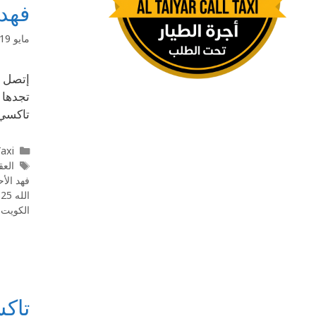
فهد الأحمد
مايو 19, 2020
تجدها 
تاكسي 
l Taxi
العقيل
فهد الأ
الله 55862525
الكويت
,
تاكسي في بني