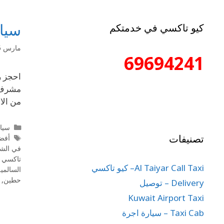
سيا
كيو تاكسي في خدمتكم
مارس 15, 2025
69694241
مشرف ب
من الا
سيا
تصنيفات
أفض
في الش
تاكسي 
Al Taiyar Call Taxi– كيو تاكسي
السالمي
حطين
,
Delivery – توصيل
Kuwait Airport Taxi
Taxi Cab – سيارة اجرة