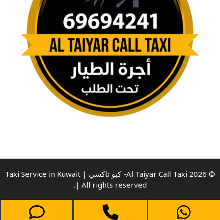
© 2026 Al Taiyar Call Taxi- كيو تاكسي | Taxi Service in Kuwait
| All rights reserved.