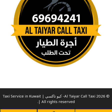
© 2026 Al Taiyar Call Taxi- كيو تاكسي | Taxi Service in Kuwait
| All rights reserved.