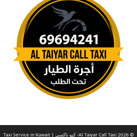
© 2026 Al Taiyar Call Taxi- كيو تاكسي | Taxi Service in Kuwait