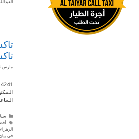
العبدالله
تاك
تاك
مارس 14, 2025
السكني
الساعة 8 صباحًا حتى 11 مساءً طوال أيام الأسبوع. حولي منطقة 
سيا
أفض
الزهراء
في بيان