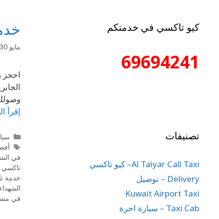
خدمة
كيو تاكسي في خدمتكم
مايو 30, 2025
69694241
الجابر
وصولك 
إقرأ ال
تصنيفات
سيا
أفض
في الش
Al Taiyar Call Taxi– كيو تاكسي
تاكسي 
Delivery – توصيل
خدمة تا
الشهداء
Kuwait Airport Taxi
في مش
Taxi Cab – سيارة اجرة