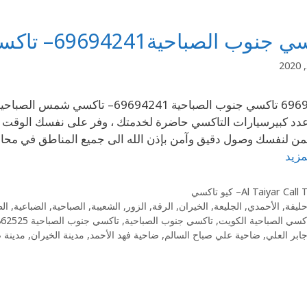
وب الصباحية69694241– تاكسي شمس الصباحية في
دد كبيرسيارات التاكسي حاضرة لخدمتك ، وفر على نفسك الوقت و
 لنفسك وصول دقيق وآمن بإذن الله الى جميع المناطق في محاف
مزيد
Al Taiyar Cal– كيو تاكسي
حليفة
,
الأحمدي
,
الجليعة
,
الخيران
,
الرقة
,
الزور
,
الشعيبة
,
الصباحية
,
الضباعية
,
ال
كسي الصباحية الكويت
,
تاكسي جنوب الصباحية
,
تاكسي جنوب الصباحية 55862525
ابر العلي
,
ضاحية علي صباح السالم
,
ضاحية فهد الأحمد
,
مدينة الخيران
,
مدينة ص