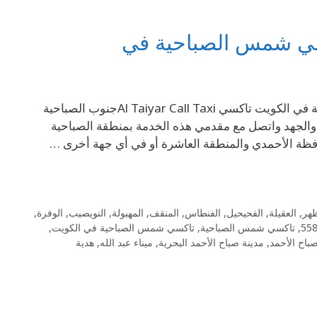
69694241 تاكسي جنوب الصباحية 69694241– تاكسي شمس الصباحية في الكويت تاكسي Al Taiyar Call Taxiجنوب الصباحية
الجهد واتصل مع مقدمي هذه الخدمة بمنطقة الصباحية
ظة الأحمدي والمنطقة العاشرة أو في أي جهة أخرى …
ظهر
,
العقيلة
,
الفحيحيل
,
الفنطاس
,
المنقف
,
المهبولة
,
النويصيب
,
الوفرة
,
,
تاكسي شمس الصباحية
,
تاكسي شمس الصباحية في الكويت
,
باح الأحمد
,
مدينة صباح الأحمد البحرية
,
ميناء عبد الله
,
هدية