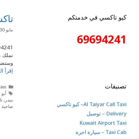
تاكسي جن
كيو تاكسي في خدمتكم
مايو 30, 2020
69694241
تملك ع
وستضمن
إقرأ ال
تصنيفات
l Taxi
أبو 
بنيدر
,
تا
Al Taiyar Call Taxi– كيو تاكسي
ضاحية ج
Delivery – توصيل
Kuwait Airport Taxi
Taxi Cab – سيارة اجرة