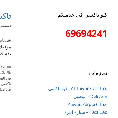
تاك
كيو تاكسي في خدمتكم
ديسمبر 27, 019
69694241
موقعك 
نفسك و
l Taxi
تصنيفات
تاكس
في الصب
تاكسي ت
Al Taiyar Call Taxi– كيو تاكسي
في صباح
Delivery – توصيل
Kuwait Airport Taxi
Taxi Cab – سيارة اجرة