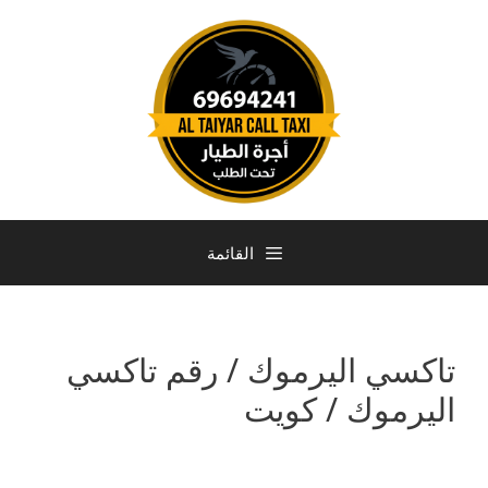
القائمة
تاكسي اليرموك / رقم تاكسي
اليرموك / كويت