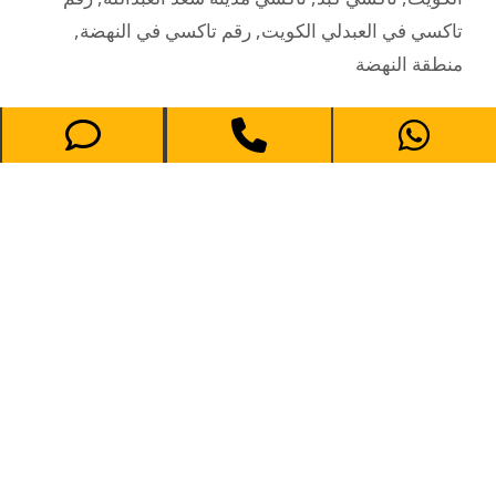
تاكسي في العبدلي الكويت
,
رقم تاكسي في النهضة
,
منطقة النهضة
تاكسي في العبدلي 69694241- رقم
تاكسي في العبدلي الكويت
يوليو 21, 2020
69694241 اطلب تاكسي كويت في منطقة العبدلي
للحصول على خدمة توصيل مميزة بأحدث السيارات
المكيفة إلى مناطق محافظة الجهراء المختلفة، تواصل
معنا في أي وقت للحصول على أفضل الخدمات وأعلى
مستويات الجودة. من خلال خدمة التوصيل التي تقدمها
تكاسي الكويت منطقة تاكسي في العبدلي