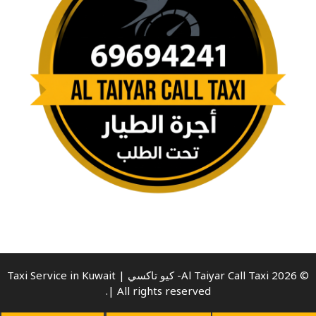
© 2026 Al Taiyar Call Taxi- كيو تاكسي | Taxi Service in Kuwait
| All rights reserved.