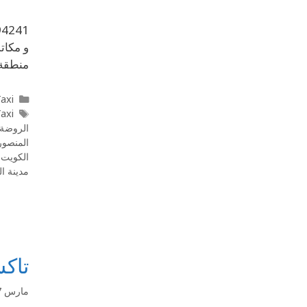
و مكات
منطقة با
l Taxi
l Taxi
الروضة
المنصور
الكويت 24 ساعه
مدينة ا
تاكسي
مارس 7, 2020