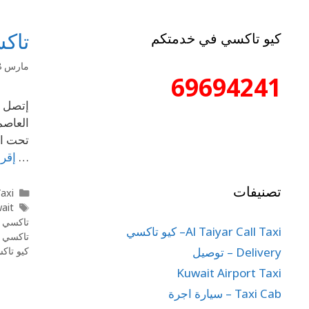
تاكسي69694241مشوار 
كيو تاكسي في خدمتكم
مارس 18, 2020
69694241
تحت ال
…
إقرأ
تصنيفات
l Taxi
wait
تاكسي 55862525 مشوار في الشويخ - تاكسي
Al Taiyar Call Taxi– كيو تاكسي
تاكسي 
Delivery – توصيل
كيو تاك
Kuwait Airport Taxi
Taxi Cab – سيارة اجرة