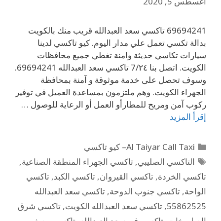
أغسطس 5, 2020
69694241 تاكسي سعد العبدالله قريب منك بالكويت
بدالة تكسي تعمل علي مدار اليوم. كيو تاكسي لدينا
سيارات تكاسي حديثة وامنة تغطي جميع محافظات
الكويت. اتصل بنا 7/٢٤ تاكسي سعد العبدالله 69694241.
وسوف تحصل على خدمة موثوقة و آمنة بمحافظة
الجهراء الكويت. وهم ملتزمون بمساعدة العميل في توفير
ركوب آمن ومريح للمطارأو العمل أو الرعاية للوصول …
إقرأ المزيد
Al Taiyar Call Taxi– كيو تاكسي
التاكسي الصليبي
,
تاكسي الجهراء المنطقة الصناعية
,
تاكسي الخردة
,
تاكسي القيروان
,
تاكسي الكبد
,
تاكسي
الواحة
,
تاكسي جنوب الدوحة
,
تاكسي سعد العبدالله
55862525
,
تاكسي سعد العبدالله الكويت
,
تاكسي شرق
الصليبيخات
,
تاكسي في سعد العبدالله
,
تاكسي مصغر
,