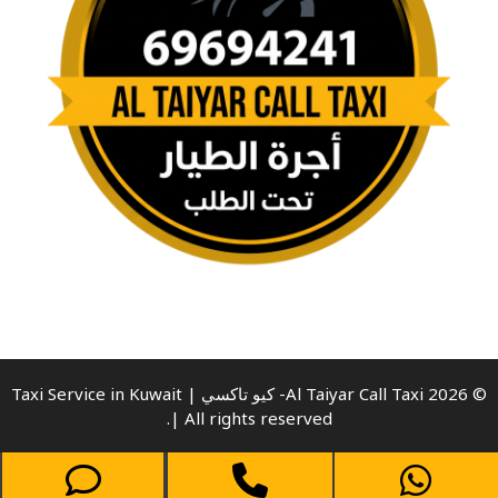
© 2026 Al Taiyar Call Taxi- كيو تاكسي | Taxi Service in Kuwait
| All rights reserved.