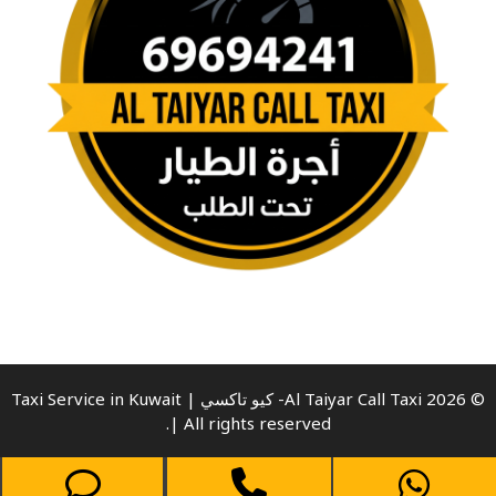
© 2026 Al Taiyar Call Taxi- كيو تاكسي | Taxi Service in Kuwait
| All rights reserved.