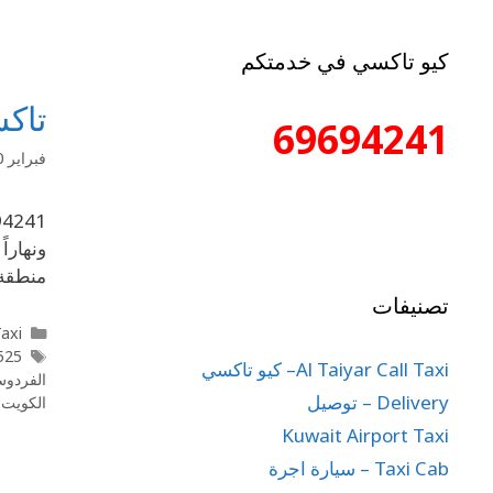
كيو تاكسي في خدمتكم
تاكس
69694241
فبراير 10, 2020
ونهارا
منطقة 
تصنيفات
l Taxi
55862525
Al Taiyar Call Taxi– كيو تاكسي
الفردو
Delivery – توصيل
الكويت
,
Kuwait Airport Taxi
Taxi Cab – سيارة اجرة