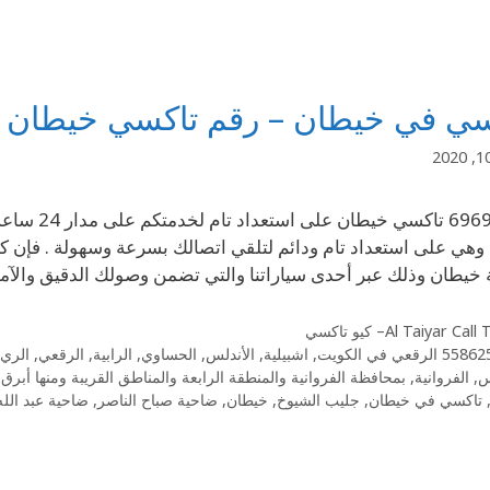
ي في خيطان – رقم تاكسي خيطان 69694241
69694241 ت
ً وهي على استعداد تام ودائم لتلقي اتصالك بسرعة وسهولة . فإ
خيطان وذلك عبر أحدى سياراتنا والتي تضمن وصولك الدقيق والآ
Al Taiyar Cal– كيو تاكسي
 الرقعي في الكويت
,
اشبيلية
,
الأندلس
,
الحساوي
,
الرابية
,
الرقعي
,
الري 
س
,
الفروانية
,
بمحافظة الفروانية والمنطقة الرابعة والمناطق القريبة ومنها أبرق
تاكسي في خيطان
,
جليب الشيوخ
,
خيطان
,
ضاحية صباح الناصر
,
ضاحية عبد الله