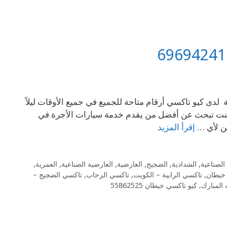
اكسي خيطان على استعداد تام لخدمتكم على مدار 24 ساعة لدى كيو تاكسي أرقام متاحة للجميع في جميع الأوقات ليلاً
ن كنت تبحث عن أفضل من يقدم خدمة سيارات الأجرة في
من لأي …
إقرأ المزيد
الصناعية
,
الشدادية
,
الضجيج
,
العارضية
,
العارضية الصناعية
,
العمرية
,
 خيطان
,
تاكسي الرابية – الكويت
,
تاكسي الرحاب
,
تاكسي الضجيج –
 المبارك
,
كيو تاكسي خيطان 55862525