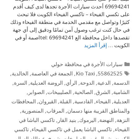
69694241 أحدث سيارات الأجرة تجدها لدى كيف أقدم
على تكسي الفيحاء – تاكسي الفيحاء الكويت فلا تبحث
كثيرًا وتواصل مع مقدمي الخدمة في منطقة الفيحاء وذلك
في حال كنت ترغب وصول آمن تمامًا ودقيق إلى أي جهة
تقصدها داخل محافظة الع tel: 69694241اصمة أو في
الكويت …
إقرأ المزيد
سيارات الأجرة في محافظة حولي
55862525
,
Kio Taxi
,
الجمعة في العاصمة
,
الخالدية
,
الدسمة
,
الدعية
,
الدوحة
,
الرأي
,
الروضة العديلية
,
السرة
,
الشامية
,
الشرق
,
الصالحية
,
الصليبيخات
,
الصوابر
,
العديلية
,
الفيحاء
,
القادسية
,
القبلة
,
القيروان
,
المحافظات
والمناطق القريبة منها دسمان
,
المرقاب
,
المنصورية
,
النزهة
,
النهضة
,
اليرموك
,
بنيد القار
,
تاكسي الباشا في
الفيحاء
,
تاكسي الباشا يعمل في تاكسي الفيحاء
,
تاكسي
الكويت
,
شمال غرب الصليبخات
,
شويخ
,
عبدالله السالم
,