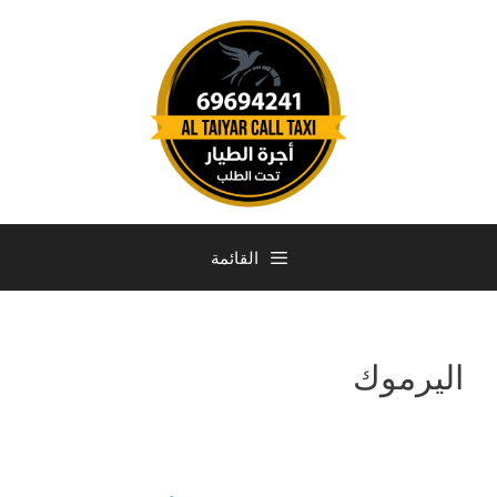
القائمة
اليرموك