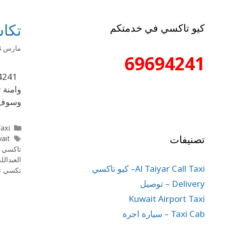
تكاس
كيو تاكسي في خدمتكم
مارس 8, 2020
69694241
وسوف ت
l Taxi
تصنيفات
wait
تاكسي ا
العبدالله
Al Taiyar Call Taxi– كيو تاكسي
تكسي تي
Delivery – توصيل
Kuwait Airport Taxi
Taxi Cab – سيارة اجرة