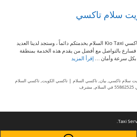
69694241 رقم تاكسي 69694241 السلام في – الكويت سلام تاكسي تاكسي Kio Taxi السلام بخدمتكم دائماً ، وستجد لدينا العديد
69 وجهدك لكي لا تبحث كثيراً فسارع بالتواصل مع أفضل من يقدم هذه الخدمة بمنطقة
 بكل سرعة وأمان …
إقرأ المزيد
يت سلام تاكسي
,
بيان
,
تاكسي السلام | تاكسي الكويت
,
تاكسي السلام
سلام
,
مشرف