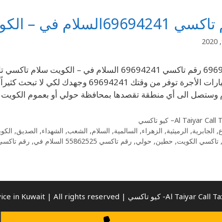
6969السلام في – الكويت سلام تاكسي
من سيارات الأجرة توفر من وقتك 694241
 وستصل الى أي منطقة تقصدها بمحافظة حولي أو بعموم الكويت
Al Taiyar Cal– كيو تاكسي
ع
,
الجابرية
,
الرميثية
,
الزهراء
,
السالمية
,
السلام
,
الشعب
,
الشهداء
,
الصديق
,
الكو
تاكسي الكويت
,
حطين
,
حولي
,
رقم تاكسي 55862525 السلام في
,
رقم تاكسي 55862525 في ال