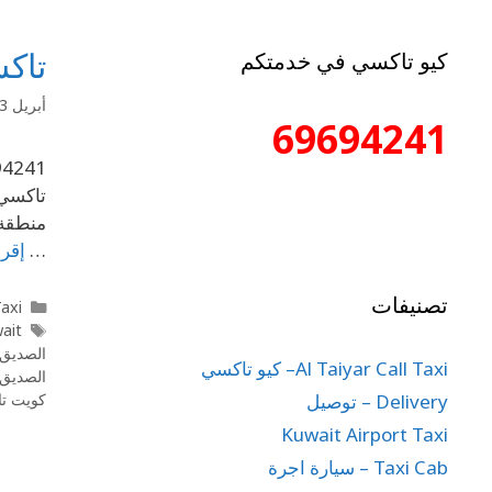
تاك
كيو تاكسي في خدمتكم
أبريل 13, 2020
69694241
منطقة 
…
إقرأ
تصنيفات
l Taxi
wait
الصديق 
Al Taiyar Call Taxi– كيو تاكسي
الصديق 
Delivery – توصيل
كويت ت
Kuwait Airport Taxi
Taxi Cab – سيارة اجرة