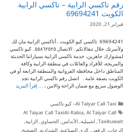
رقم تاكسي الرابية – تاكسي الرابية
الكويت 69694241
فبراير 21, 2020
69694241 تاكسي كيو الكويت ..أتاكسي الرابية مان لك
ولأسرتك خلال تنقالاتكم . الاتصال ٥٥٨٦٢٥٢٥. كيو تاكسي
لمشوارك جاهزين، خدمة تاكسي الرابية بسياراتنا الحديثة
والمريحة، للأفراد والعائلات في منطقة الرابية وكافة
المناطق داخل محافظة الفروانية والمنطقة الرابعة أو في
الكويت بصفة عامة . اتصل رقم تاكسي الرابية تجد
الوصول سريع مع ضمان الراحة والامن ، …
إقرأ المزيد
Al Taiyar Call Taxi– كيو تاكسي
Al Taiyar Call TaxiAl-Rabia
,
Al Taiyar Call
Taxikuwait
,
اشبيلية
,
الأندلس
,
الحساوي
,
الرابية
,
الرحاب
,
الرقعي
,
الري الصناعية
,
الشدادية
,
الضجيج
,