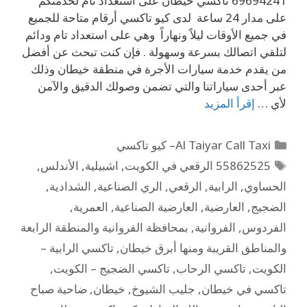
69694241 تاكسي خيطان على استعداد تام لخدمتكم
على مدار 24 ساعة لدى كيو تاكسي أرقام متاحة للجميع
في جميع الأوقات ليلاً ونهاراً وهي على استعداد تام ودائم
لتلقي اتصالك بسرعة وسهولة . فإن كنت تبحث عن أفضل
من يقدم خدمة سيارات الأجرة في منطقة خيطان وذلك
عبر أحدى سياراتنا والتي تضمن وصولك الدقيق والآمن
لأي …
إقرأ المزيد
Al Taiyar Call Taxi– كيو تاكسي
55862525 الرقعي في الكويت
,
اشبيلية
,
الأندلس
,
الحساوي
,
الرابية
,
الرقعي
,
الري الصناعية
,
الشدادية
,
الضجيج
,
العارضية
,
العارضية الصناعية
,
العمرية
,
الفردوس
,
الفروانية
,
بمحافظة الفروانية والمنطقة الرابعة
والمناطق القريبة ومنها أبرق خيطان
,
تاكسي الرابية –
الكويت
,
تاكسي الرحاب
,
تاكسي الضجيج – الكويت
,
تاكسي في خيطان
,
جليب الشيوخ
,
خيطان
,
ضاحية صباح