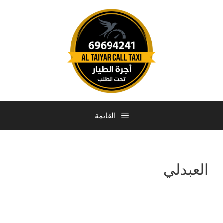
القائمة
العبدلي