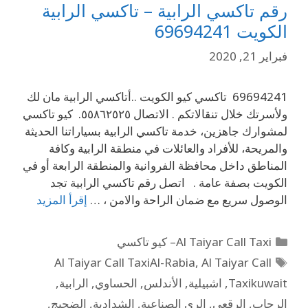
رقم تاكسي الرابية – تاكسي الرابية
الكويت 69694241
فبراير 21, 2020
69694241 تاكسي كيو الكويت ..أتاكسي الرابية مان لك
ولأسرتك خلال تنقالاتكم . الاتصال ٥٥٨٦٢٥٢٥. كيو تاكسي
لمشوارك جاهزين، خدمة تاكسي الرابية بسياراتنا الحديثة
والمريحة، للأفراد والعائلات في منطقة الرابية وكافة
المناطق داخل محافظة الفروانية والمنطقة الرابعة أو في
الكويت بصفة عامة . اتصل رقم تاكسي الرابية تجد
الوصول سريع مع ضمان الراحة والامن ، …
إقرأ المزيد
Al Taiyar Call Taxi– كيو تاكسي
Al Taiyar Call TaxiAl-Rabia
,
Al Taiyar Call
Taxikuwait
,
اشبيلية
,
الأندلس
,
الحساوي
,
الرابية
,
الرحاب
,
الرقعي
,
الري الصناعية
,
الشدادية
,
الضجيج
,