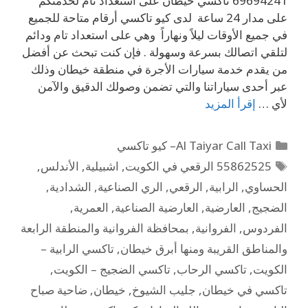
69694241 تاكسي خيطان على استعداد تام لخدمتكم
على مدار 24 ساعة لدى كيو تاكسي أرقام متاحة للجميع
في جميع الأوقات ليلاً ونهاراً وهي على استعداد تام ودائم
لتلقي اتصالك بسرعة وسهولة . فإن كنت تبحث عن أفضل
من يقدم خدمة سيارات الأجرة في منطقة خيطان وذلك
عبر أحدى سياراتنا والتي تضمن وصولك الدقيق والآمن
لأي …
إقرأ المزيد
Al Taiyar Call Taxi– كيو تاكسي
55862525 الرقعي في الكويت
,
اشبيلية
,
الأندلس
,
الحساوي
,
الرابية
,
الرقعي
,
الري الصناعية
,
الشدادية
,
الضجيج
,
العارضية
,
العارضية الصناعية
,
العمرية
,
الفردوس
,
الفروانية
,
بمحافظة الفروانية والمنطقة الرابعة
والمناطق القريبة ومنها أبرق خيطان
,
تاكسي الرابية –
الكويت
,
تاكسي الرحاب
,
تاكسي الضجيج – الكويت
,
تاكسي في خيطان
,
جليب الشيوخ
,
خيطان
,
ضاحية صباح