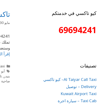
تاكسي جن
كيو تاكسي في خدمتكم
مايو 30, 2020
69694241
تملك ع
وستضمن
إقرأ ال
تصنيفات
l Taxi
أبو 
بنيدر
,
تا
Al Taiyar Call Taxi– كيو تاكسي
ضاحية ج
Delivery – توصيل
Kuwait Airport Taxi
Taxi Cab – سيارة اجرة