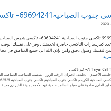
وب الصباحية69694241– تاكسي شمس الصباحية في
دد كبيرسيارات التاكسي حاضرة لخدمتك ، وفر على نفسك الوقت و
 لنفسك وصول دقيق وآمن بإذن الله الى جميع المناطق في محاف
مزيد
Al Taiyar Cal– كيو تاكسي
حليفة
,
الأحمدي
,
الجليعة
,
الخيران
,
الرقة
,
الزور
,
الشعيبة
,
الصباحية
,
الضباعية
,
ال
كسي الصباحية الكويت
,
تاكسي جنوب الصباحية
,
تاكسي جنوب الصباحية 55862525
ابر العلي
,
ضاحية علي صباح السالم
,
ضاحية فهد الأحمد
,
مدينة الخيران
,
مدينة ص