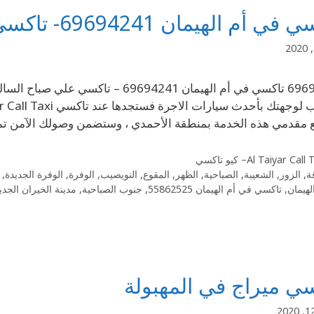
 أم الهيمان 69694241- تاكسي علي صباح السالم
مع مقدمي هذه الخدمة بمنطقة الأحمدي ، وستضمن وصولك الآمن تما
Al Taiyar Cal– كيو تاكسي
ة
,
الزور
,
الشعيبة
,
الصباحية
,
الظهر
,
المقوع
,
النويصيب
,
الوفرة
,
الوفرة الجديدة
,
لهيمان
,
تاكسي في أم الهيمان 55862525
,
جنوب الصباحية
,
مدينة الخيران الجدي
ي ميراج في المهبولة