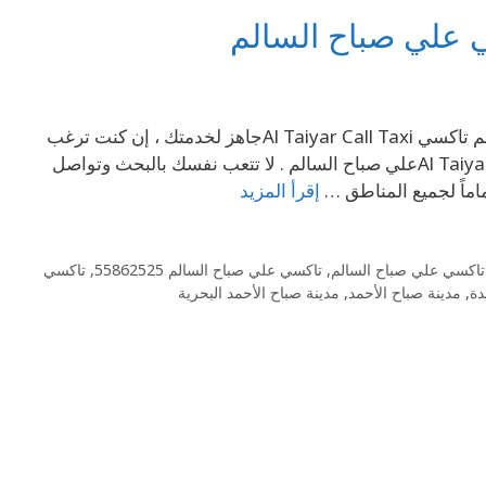
69694241 تاكسي في أم الهيمان 69694241 – تاكسي علي صباح السالم تاكسي Al Taiyar Call Taxiجاهز لخدمتك ، إن كنت ترغب
بالذهاب لوجهتك بأحدث سيارات الاجرة فستجدها عند تاكسي Al Taiyar Call Taxiعلي صباح السالم . لا تتعب نفسك بالبحث وتواصل
ماً لجميع المناطق …
إقرأ المزيد
تاكسي علي صباح السالم
,
تاكسي علي صباح السالم 55862525
,
تاكسي
دة
,
مدينة صباح الأحمد
,
مدينة صباح الأحمد البحرية