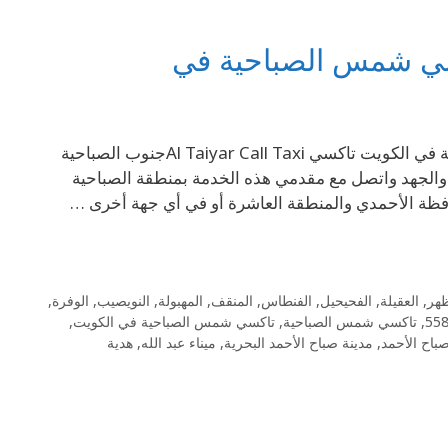
69694241 تاكسي جنوب الصباحية 69694241– تاكسي شمس الصباحية في الكويت تاكسي Al Taiyar Call Taxiجنوب الصباحية
الجهد واتصل مع مقدمي هذه الخدمة بمنطقة الصباحية
ظة الأحمدي والمنطقة العاشرة أو في أي جهة أخرى …
ظهر
,
العقيلة
,
الفحيحيل
,
الفنطاس
,
المنقف
,
المهبولة
,
النويصيب
,
الوفرة
,
,
تاكسي شمس الصباحية
,
تاكسي شمس الصباحية في الكويت
,
باح الأحمد
,
مدينة صباح الأحمد البحرية
,
ميناء عبد الله
,
هدية