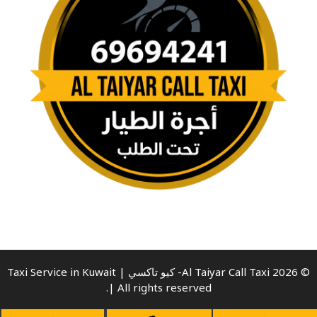
© 2026 Al Taiyar Call Taxi- كيو تاكسي | Taxi Service in Kuwait
| All rights reserved.