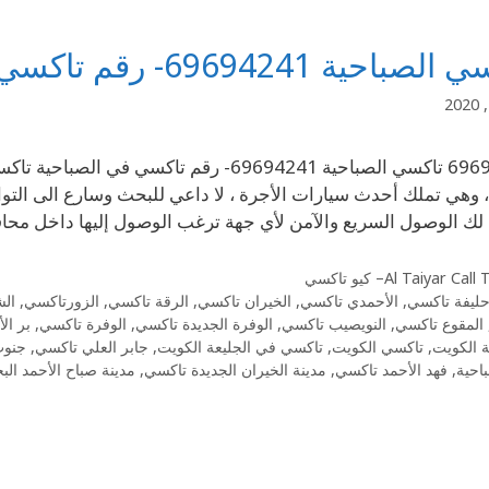
احية 69694241- رقم تاكسي في الصباحية
 وهي تملك أحدث سيارات الأجرة ، لا داعي للبحث وسارع الى الت
ك الوصول السريع والآمن لأي جهة ترغب الوصول إليها داخل محا
Al Taiyar Cal– كيو تاكسي
حليفة تاكسي
,
الأحمدي تاكسي
,
الخيران تاكسي
,
الرقة تاكسي
,
الزورتاكسي
,
الش
المقوع تاكسي
,
النويصيب تاكسي
,
الوفرة الجديدة تاكسي
,
الوفرة تاكسي
,
بر ال
ة الكويت
,
تاكسي الكويت
,
تاكسي في الجليعة الكويت
,
جابر العلي تاكسي
,
جنوب
احية
,
فهد الأحمد تاكسي
,
مدينة الخيران الجديدة تاكسي
,
مدينة صباح الأحمد الب