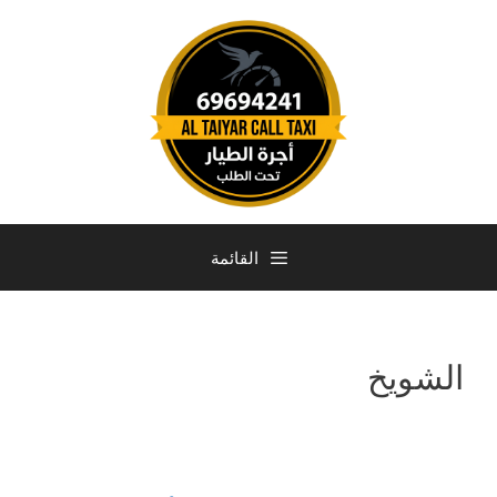
القائمة
الشويخ