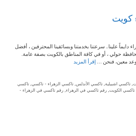
 كويت
على الرقم 69694241 مع كيو تاكسي Al Taiyar Call Taxiالزهراء دايماً علينا.. سرعتنا بخدمتنا وبسائقينا المحترفين ، أفضل
افظة حولي ، أو في كافة المناطق بالكويت بصفة عامة.
إقرأ المزيد
ت
,
تاكسي اشبيلية
,
تاكسي الأندلس
,
تاكسي الزهراء - تاكسي
,
تاكسي
 تاكسي الكويت
,
رقم تاكسي في الزهراء
,
رقم تاكسي في الزهراء -