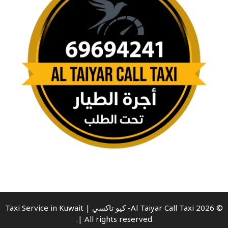
© 2026 Al Taiyar Call Taxi- كيو تاكسي | Taxi Service in Kuwait
| All rights reserved.