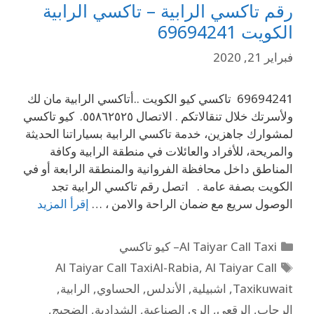
رقم تاكسي الرابية – تاكسي الرابية
الكويت 69694241
فبراير 21, 2020
69694241 تاكسي كيو الكويت ..أتاكسي الرابية مان لك
ولأسرتك خلال تنقالاتكم . الاتصال ٥٥٨٦٢٥٢٥. كيو تاكسي
لمشوارك جاهزين، خدمة تاكسي الرابية بسياراتنا الحديثة
والمريحة، للأفراد والعائلات في منطقة الرابية وكافة
المناطق داخل محافظة الفروانية والمنطقة الرابعة أو في
الكويت بصفة عامة . اتصل رقم تاكسي الرابية تجد
الوصول سريع مع ضمان الراحة والامن ، …
إقرأ المزيد
Al Taiyar Call Taxi– كيو تاكسي
Al Taiyar Call TaxiAl-Rabia
,
Al Taiyar Call
Taxikuwait
,
اشبيلية
,
الأندلس
,
الحساوي
,
الرابية
,
الرحاب
,
الرقعي
,
الري الصناعية
,
الشدادية
,
الضجيج
,