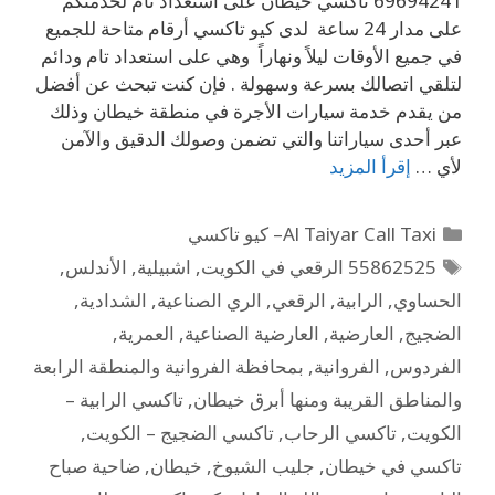
69694241 تاكسي خيطان على استعداد تام لخدمتكم
على مدار 24 ساعة لدى كيو تاكسي أرقام متاحة للجميع
في جميع الأوقات ليلاً ونهاراً وهي على استعداد تام ودائم
لتلقي اتصالك بسرعة وسهولة . فإن كنت تبحث عن أفضل
من يقدم خدمة سيارات الأجرة في منطقة خيطان وذلك
عبر أحدى سياراتنا والتي تضمن وصولك الدقيق والآمن
لأي …
إقرأ المزيد
Al Taiyar Call Taxi– كيو تاكسي
55862525 الرقعي في الكويت
,
اشبيلية
,
الأندلس
,
الحساوي
,
الرابية
,
الرقعي
,
الري الصناعية
,
الشدادية
,
الضجيج
,
العارضية
,
العارضية الصناعية
,
العمرية
,
الفردوس
,
الفروانية
,
بمحافظة الفروانية والمنطقة الرابعة
والمناطق القريبة ومنها أبرق خيطان
,
تاكسي الرابية –
الكويت
,
تاكسي الرحاب
,
تاكسي الضجيج – الكويت
,
تاكسي في خيطان
,
جليب الشيوخ
,
خيطان
,
ضاحية صباح