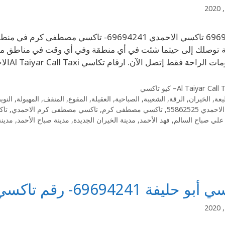
69694241 تاكسي الاحمدي 69694241- تاكس
 توصلك إلى حيثما شئت في أي منطقة وفي أي وقت في مناطق محاف
حة فقط إتصل الآن. ارقام تكاسي Al Taiyar Call Taxiالاحمدي توفر لك السلامة والخبرة …
Al Taiyar Cal– كيو تاكسي
يعة
,
الخيران
,
الرقة
,
الشعيبة
,
الصباحية
,
العقيلة
,
المقوع
,
المنقف
,
المهبولة
,
النو
مدي 55862525
,
تاكسي مصطفى كرم
,
تاكسي مصطفى كرم الاحمدي
,
تا
علي صباح السالم
,
فهد الأحمد
,
مدينة الخيران الجديدة
,
مدينة صباح الأحمد
,
مدينة
ليفة 69694241- رقم تاكسي أبو حليفة كويت