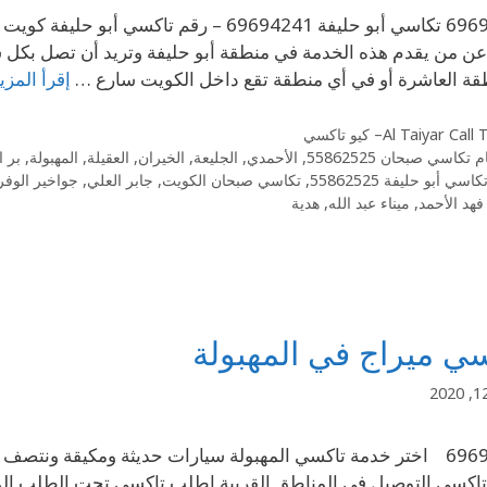
ن من يقدم هذه الخدمة في منطقة أبو حليفة وتريد أن تصل بكل 
قة العاشرة أو في أي منطقة تقع داخل الكويت سارع …
إقرأ المزي
Al Taiyar Cal– كيو تاكسي
 تكاسي صبحان 55862525
,
الأحمدي
,
الجليعة
,
الخيران
,
العقيلة
,
المهبولة
,
بر ا
كاسي أبو حليفة 55862525
,
تكاسي صبحان الكويت
,
جابر العلي
,
جواخير الوفر
فهد الأحمد
,
ميناء عبد الله
,
هدية
ي ميراج في المهبولة
69694241 اختر خدمة تاكسي المهبولة سيارات حديثة ومكيقة ونتصف 
اكسي التوصيل في المناطق القريبة اطلب تاكسي تحت الطلب المه