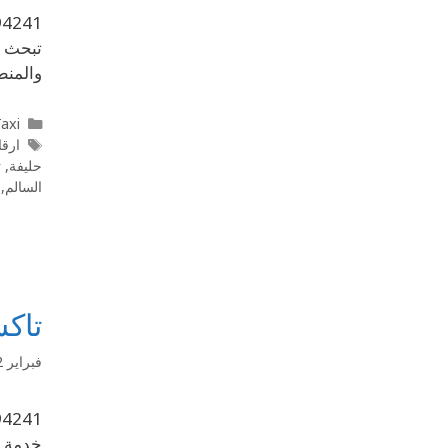
تبحث ع
والمنط
l Taxi
ارقام
حليفة
,
ت
السالم
,
تاكس
فبراير 12, 2020
خدمة ت