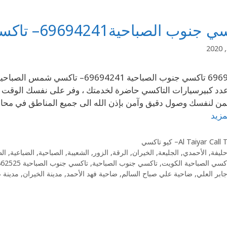
وب الصباحية69694241– تاكسي شمس الصباحية في
دد كبيرسيارات التاكسي حاضرة لخدمتك ، وفر على نفسك الوقت و
 لنفسك وصول دقيق وآمن بإذن الله الى جميع المناطق في محاف
مزيد
Al Taiyar Cal– كيو تاكسي
حليفة
,
الأحمدي
,
الجليعة
,
الخيران
,
الرقة
,
الزور
,
الشعيبة
,
الصباحية
,
الضباعية
,
ال
كسي الصباحية الكويت
,
تاكسي جنوب الصباحية
,
تاكسي جنوب الصباحية 55862525
ابر العلي
,
ضاحية علي صباح السالم
,
ضاحية فهد الأحمد
,
مدينة الخيران
,
مدينة ص