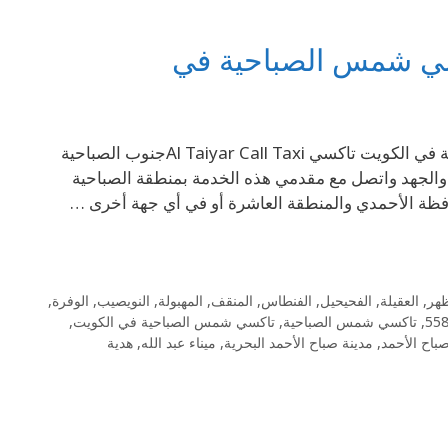
69694241 تاكسي جنوب الصباحية 69694241– تاكسي شمس الصباحية في الكويت تاكسي Al Taiyar Call Taxiجنوب الصباحية
الجهد واتصل مع مقدمي هذه الخدمة بمنطقة الصباحية
ظة الأحمدي والمنطقة العاشرة أو في أي جهة أخرى …
ظهر
,
العقيلة
,
الفحيحيل
,
الفنطاس
,
المنقف
,
المهبولة
,
النويصيب
,
الوفرة
,
,
تاكسي شمس الصباحية
,
تاكسي شمس الصباحية في الكويت
,
باح الأحمد
,
مدينة صباح الأحمد البحرية
,
ميناء عبد الله
,
هدية