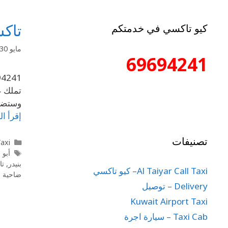
تاكسي جن
كيو تاكسي في خدمتكم
مايو 30, 2020
69694241
تملك ع
وستضمن
إقرأ ال
تصنيفات
l Taxi
أبو 
بنيدر
,
تا
Al Taiyar Call Taxi– كيو تاكسي
ضاحية ج
Delivery – توصيل
Kuwait Airport Taxi
Taxi Cab – سيارة اجرة