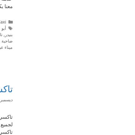
معنا ب
l Taxi
أبو 
بنيدر
,
تا
ضاحية ف
ميناء عب
تاك
ديسمبر 26, 019
تاكسي 