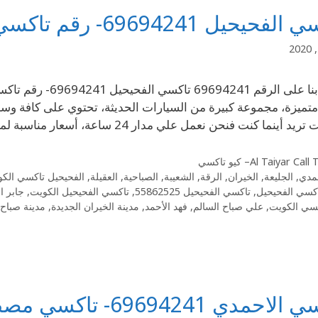
يحيل 69694241- رقم تاكسي الفحيحيل الكويت
نما كنت فنحن نعمل علي مدار 24 ساعة، أسعار مناسبة لمزيد من التوفير، استمتع بأسهل وسيلة …
Al Taiyar Cal– كيو تاكسي
مدي
,
الجليعة
,
الخيران
,
الرقة
,
الشعيبة
,
الصباحية
,
العقيلة
,
الفحيحيل تاكسي الك
كسي الفحيحيل
,
تاكسي الفحيحيل 55862525
,
تاكسي الفحيحيل الكويت
,
جابر ا
سي الكويت
,
علي صباح السالم
,
فهد الأحمد
,
مدينة الخيران الجديدة
,
مدينة صباح 
دي 69694241- تاكسي مصطفى كرم في الاحمدي