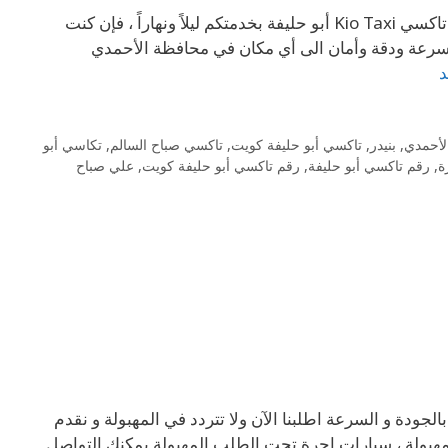
69694241 تكاسي أبو حليفة 69694241 – رقم تاكسي أبو حليفة كويت تاكسي Kio Taxi أبو حليفة بخدمتكم ليلاً ونهاراً ، فإن كنت
سرعة ودقة وأمان الى أي مكان في محافظة الأحمدي
د
لأحمدي
,
بنيدر
,
تاكسي أبو حليفة كويت
,
تاكسي صباح السالم
,
تكاسي أبو
ة
,
رقم تاكسي أبو حليفة
,
رقم تاكسي أبو حليفة كويت
,
علي صباح
بالجودة و السرعة اطلبنا الآن ولا تتردد في المهبولة و نقدم
بولة ، سيارات اجرة تحت الطلب المهبولة يمكنك التواصل