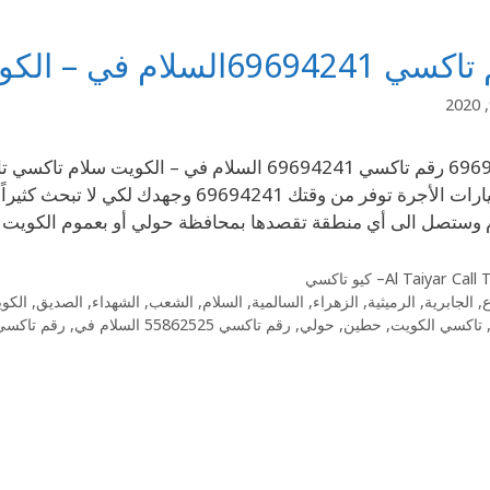
6969السلام في – الكويت سلام تاكسي
من سيارات الأجرة توفر من وقتك 694241
 وستصل الى أي منطقة تقصدها بمحافظة حولي أو بعموم الكويت
Al Taiyar Cal– كيو تاكسي
ع
,
الجابرية
,
الرميثية
,
الزهراء
,
السالمية
,
السلام
,
الشعب
,
الشهداء
,
الصديق
,
الكو
تاكسي الكويت
,
حطين
,
حولي
,
رقم تاكسي 55862525 السلام في
,
رقم تاكسي 55862525 في ال