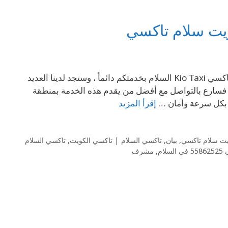
69694241 رقم تاكسي 69694241 السلام في – الكويت سلام تاكسي تاكسي Kio Taxi السلام بخدمتكم دائماً ، وستجد لدينا العديد
69 وجهدك لكي لا تبحث كثيراً فسارع بالتواصل مع أفضل من يقدم هذه الخدمة بمنطقة
 بكل سرعة وأمان …
إقرأ المزيد
يت سلام تاكسي
,
بيان
,
تاكسي السلام | تاكسي الكويت
,
تاكسي السلام
سلام
,
مشرف