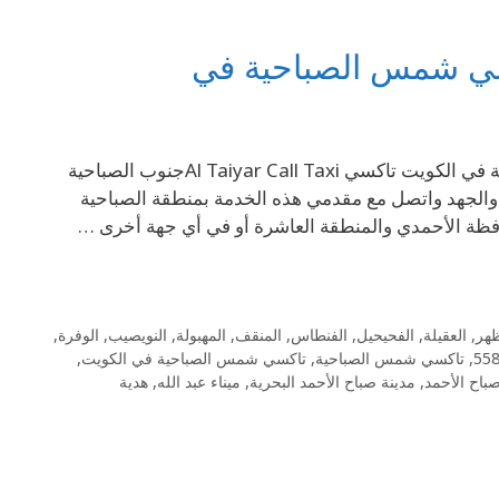
69694241 تاكسي جنوب الصباحية 69694241– تاكسي شمس الصباحية في الكويت تاكسي Al Taiyar Call Taxiجنوب الصباحية
الجهد واتصل مع مقدمي هذه الخدمة بمنطقة الصباحية
ظة الأحمدي والمنطقة العاشرة أو في أي جهة أخرى …
ظهر
,
العقيلة
,
الفحيحيل
,
الفنطاس
,
المنقف
,
المهبولة
,
النويصيب
,
الوفرة
,
,
تاكسي شمس الصباحية
,
تاكسي شمس الصباحية في الكويت
,
باح الأحمد
,
مدينة صباح الأحمد البحرية
,
ميناء عبد الله
,
هدية