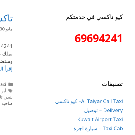
تاكسي جن
كيو تاكسي في خدمتكم
مايو 30, 2020
69694241
تملك ع
وستضمن
إقرأ ال
تصنيفات
l Taxi
أبو 
بنيدر
,
تا
Al Taiyar Call Taxi– كيو تاكسي
ضاحية ج
Delivery – توصيل
Kuwait Airport Taxi
Taxi Cab – سيارة اجرة