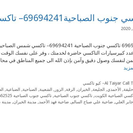
وب الصباحية69694241– تاكسي شمس الصباحية في
دد كبيرسيارات التاكسي حاضرة لخدمتك ، وفر على نفسك الوقت و
 لنفسك وصول دقيق وآمن بإذن الله الى جميع المناطق في محاف
مزيد
Al Taiyar Cal– كيو تاكسي
حليفة
,
الأحمدي
,
الجليعة
,
الخيران
,
الرقة
,
الزور
,
الشعيبة
,
الصباحية
,
الضباعية
,
ال
كسي الصباحية الكويت
,
تاكسي جنوب الصباحية
,
تاكسي جنوب الصباحية 55862525
ابر العلي
,
ضاحية علي صباح السالم
,
ضاحية فهد الأحمد
,
مدينة الخيران
,
مدينة ص