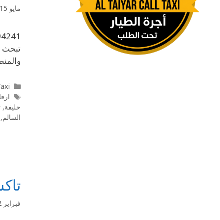
مايو 15, 2020
تبحث ع
والمنط
l Taxi
ارقام
حليفة
,
ت
السالم
,
تاكس
فبراير 12, 2020