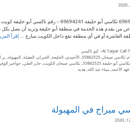
ن من يقدم هذه الخدمة في منطقة أبو حليفة وتريد أن تصل بكل 
قة العاشرة أو في أي منطقة تقع داخل الكويت سارع …
إقرأ المزي
Al Taiyar Cal– كيو تاكسي
 تكاسي صبحان 55862525
,
الأحمدي
,
الجليعة
,
الخيران
,
العقيلة
,
المهبولة
,
بر ا
كاسي أبو حليفة 55862525
,
تكاسي صبحان الكويت
,
جابر العلي
,
جواخير الوفر
فهد الأحمد
,
ميناء عبد الله
,
هدية
ي ميراج في المهبولة