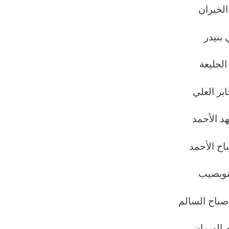
لخيران
بنيدر
لجليعة
ر العلي
 الأحمد
ح الأحمد
نويصيب
باح السالم
الهيمان