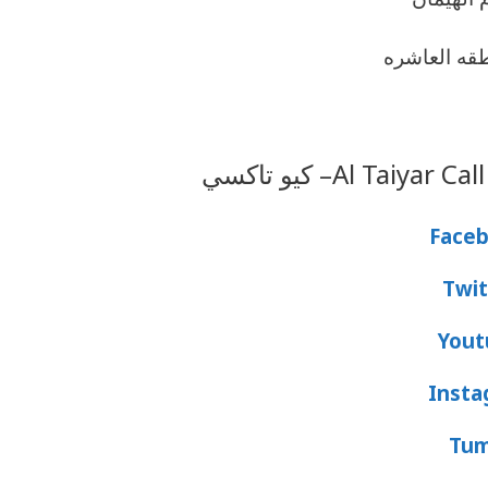
قه العاشره
Face
Twit
Yout
Insta
Tum