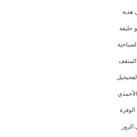
 هدية
 حليفة
لصباحية
المنقف
لفحيحيل
لأحمدي
الوفرة
الزور