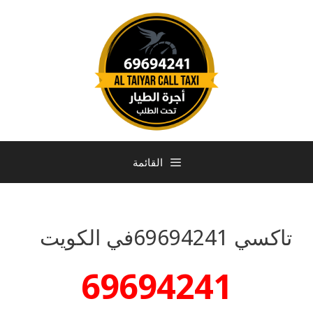
القائمة
تاكسي 69694241في الكويت
69694241