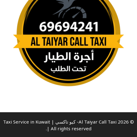
© 2026 Al Taiyar Call Taxi- كيو تاكسي | Taxi Service in Kuwait
| All rights reserved.